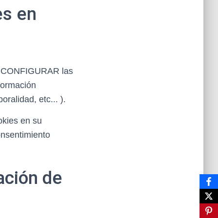
es en
ede CONFIGURAR las
nformación
ralidad, etc... ).
okies en su
consentimiento
ación de