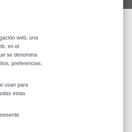
vegación web, una
b, en el
que se denomina
tos, preferencias,
se usan para
todas estas
presente