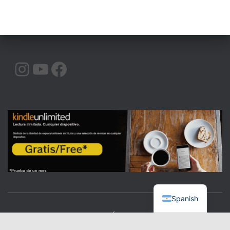
INSTAGRAM
YOUTUBE
FACEBOOK
Spanish
CALIDAD
COMUNICACIÓN
ORATORIA
|BLOG