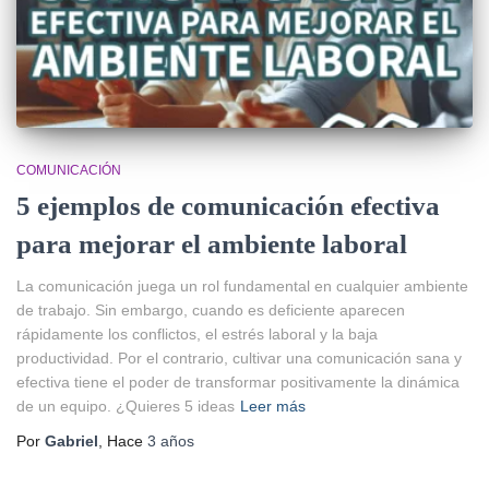
COMUNICACIÓN
5 ejemplos de comunicación efectiva
para mejorar el ambiente laboral
La comunicación juega un rol fundamental en cualquier ambiente
de trabajo. Sin embargo, cuando es deficiente aparecen
rápidamente los conflictos, el estrés laboral y la baja
productividad. Por el contrario, cultivar una comunicación sana y
efectiva tiene el poder de transformar positivamente la dinámica
de un equipo. ¿Quieres 5 ideas
Leer más
Por
Gabriel
, Hace
3 años