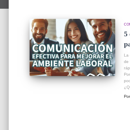
CO
5
p
La 
de 
ráp
Por
pod
¿Qu
Po