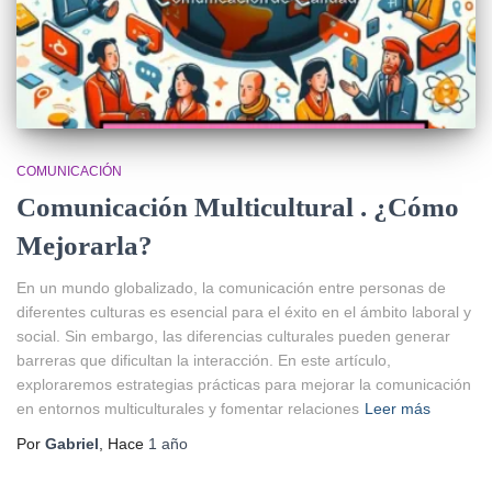
COMUNICACIÓN
Comunicación Multicultural . ¿Cómo
Mejorarla?
En un mundo globalizado, la comunicación entre personas de
diferentes culturas es esencial para el éxito en el ámbito laboral y
social. Sin embargo, las diferencias culturales pueden generar
barreras que dificultan la interacción. En este artículo,
exploraremos estrategias prácticas para mejorar la comunicación
en entornos multiculturales y fomentar relaciones
Leer más
Por
Gabriel
, Hace
1 año