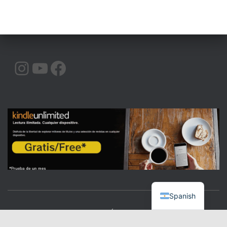
INSTAGRAM
YOUTUBE
FACEBOOK
Spanish
CALIDAD
COMUNICACIÓN
ORATORIA
|BLOG