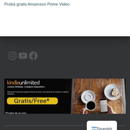
Probá gratis Amamzon Prime Video
INSTAGRAM
YOUTUBE
FACEBOOK
Spanish