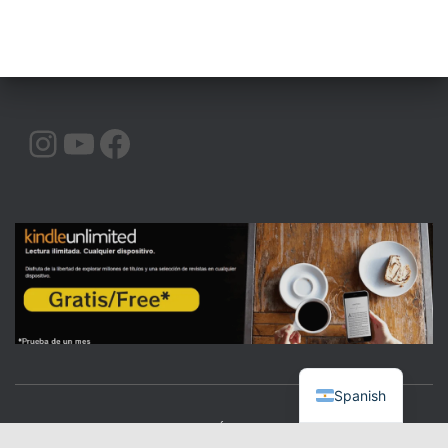
INSTAGRAM
YOUTUBE
FACEBOOK
Spanish
CALIDAD
COMUNICACIÓN
ORATORIA
|BLOG