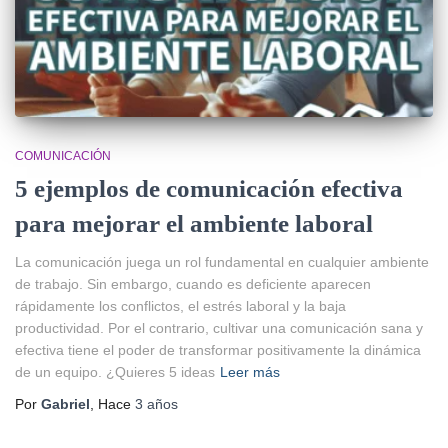
COMUNICACIÓN
5 ejemplos de comunicación efectiva
para mejorar el ambiente laboral
La comunicación juega un rol fundamental en cualquier ambiente
de trabajo. Sin embargo, cuando es deficiente aparecen
rápidamente los conflictos, el estrés laboral y la baja
productividad. Por el contrario, cultivar una comunicación sana y
efectiva tiene el poder de transformar positivamente la dinámica
de un equipo. ¿Quieres 5 ideas
Leer más
Por
Gabriel
, Hace
3 años