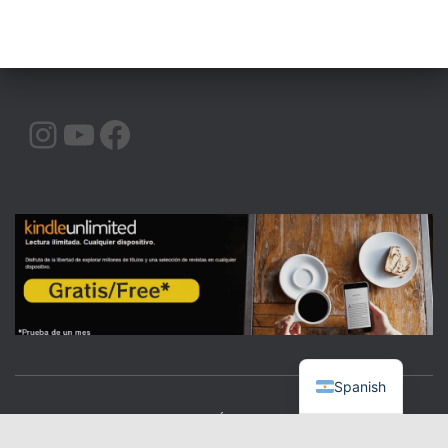
INSTAGRAM
YOUTUBE
FACEBOOK
Spanish
CALIDAD
COMUNICACIÓN
ORATORIA
|BLOG