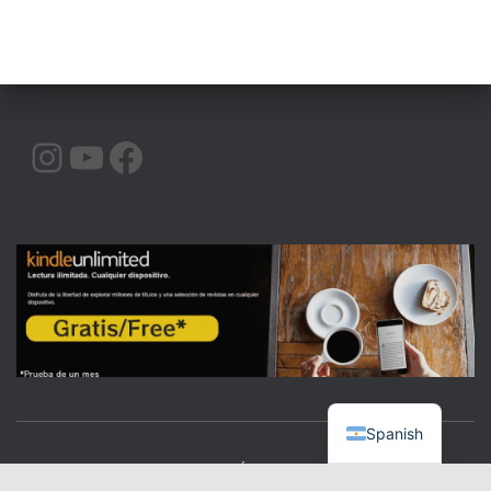
INSTAGRAM
YOUTUBE
FACEBOOK
Spanish
CALIDAD
COMUNICACIÓN
ORATORIA
|BLOG