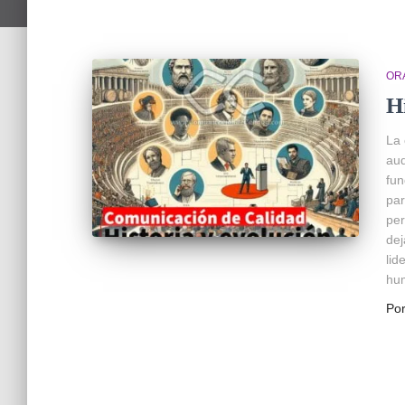
OR
H
La 
aud
fun
par
per
dej
lid
hu
Po