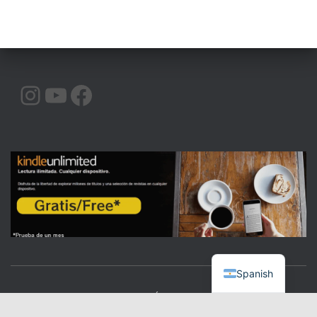
INSTAGRAM
YOUTUBE
FACEBOOK
Spanish
CALIDAD
COMUNICACIÓN
ORATORIA
|BLOG