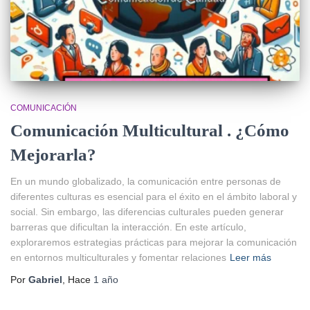
COMUNICACIÓN
Comunicación Multicultural . ¿Cómo
Mejorarla?
En un mundo globalizado, la comunicación entre personas de
diferentes culturas es esencial para el éxito en el ámbito laboral y
social. Sin embargo, las diferencias culturales pueden generar
barreras que dificultan la interacción. En este artículo,
exploraremos estrategias prácticas para mejorar la comunicación
en entornos multiculturales y fomentar relaciones
Leer más
Por
Gabriel
, Hace
1 año