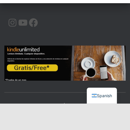
INSTAGRAM
YOUTUBE
FACEBOOK
Spanish
CALIDAD
COMUNICACIÓN
ORATORIA
|BLOG
Hestia | Desarrollado por
ThemeIsle