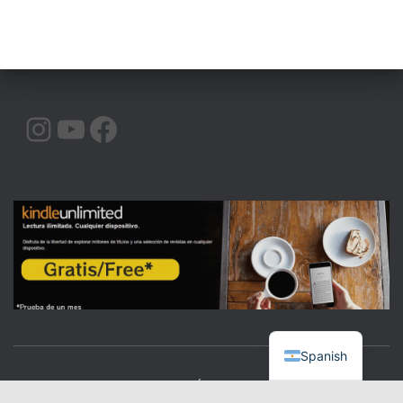
INSTAGRAM
YOUTUBE
FACEBOOK
Spanish
CALIDAD
COMUNICACIÓN
ORATORIA
|BLOG